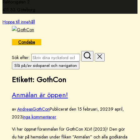
Rektorsgatan 2
411 33 Göteborg
Hoppa till innehåll
Condaba
Sök efter:
Slå på/av sidopanel och navigation
Etikett:
GothCon
Anmälan är öppen!
av
Andreas
GothCon
Publicerat den
15 februari, 2023
9 april,
2023
Inga kommentarer
Vi har öppnat föranmälan för GothCon XLVI (2023)! Den gör
du här på hemsidan under fliken ”Anmälan” och alla godkända