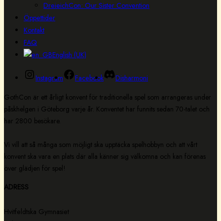
DreieichCon: Our Sister Convention
Öppettider
Kontakt
FAQ
English (UK)
Instagram
Facebook
Disharmoni
GothCon är ett årligt konvent för traditionella spel som arrangeras under
påskhelgen i Göteborg varje år. Konventet har funnits sedan 70-talet och
har 2800 besökare.
Vi vill att så många som möjligt ska upptäcka spelhobbyn och att vårt
konvent ska vara en plats där alla känner sig välkomna och kan förenas
över glädjen för spel!
ADRESS
Hvitfeldtska Gymnasiet