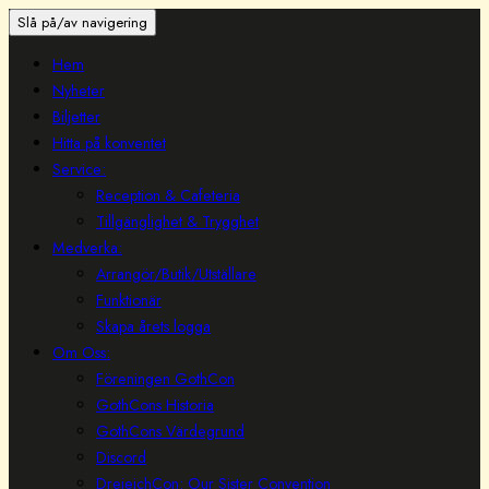
Slå på/av navigering
Hem
Nyheter
Biljetter
Hitta på konventet
Service:
Reception & Cafeteria
Tillgänglighet & Trygghet
Medverka:
Arrangör/Butik/Utställare
Funktionär
Skapa årets logga
Om Oss:
Föreningen GothCon
GothCons Historia
GothCons Värdegrund
Discord
DreieichCon: Our Sister Convention