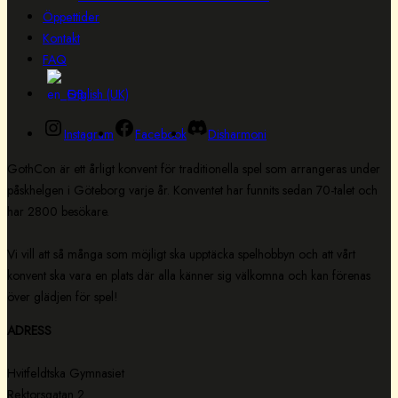
Öppettider
Kontakt
FAQ
English (UK)
Instagram
Facebook
Disharmoni
GothCon är ett årligt konvent för traditionella spel som arrangeras under
påskhelgen i Göteborg varje år. Konventet har funnits sedan 70-talet och
har 2800 besökare.
Vi vill att så många som möjligt ska upptäcka spelhobbyn och att vårt
konvent ska vara en plats där alla känner sig välkomna och kan förenas
över glädjen för spel!
ADRESS
Hvitfeldtska Gymnasiet
Rektorsgatan 2